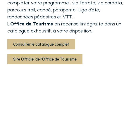
compléter votre programme : via ferrata, via cordata,
parcours trail, canoé, parapente, luge d’été,
randonnées pédestres et VTT…
L’
Office de Tourisme
en recense l’intégralité dans un
catalogue exhaustif, à votre disposition.
Consulter le catalogue complet
Site Officiel de l’Office de Tourisme