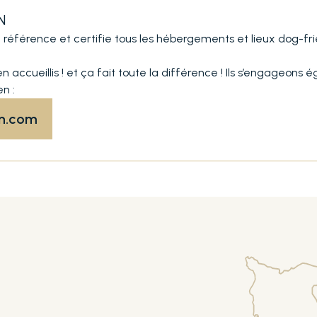
N
érence et certifie tous les hébergements et lieux dog-frien
en accueillis ! et ça fait toute la différence ! Ils s’engageons
n :
n.com