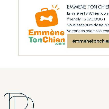
EMMENE TON CHIE
EmmèneTonChien.com réf
friendly : QUALIDOG !
Vous êtes sûrs d’être bi
vacances avec son chie
emmenetonchie