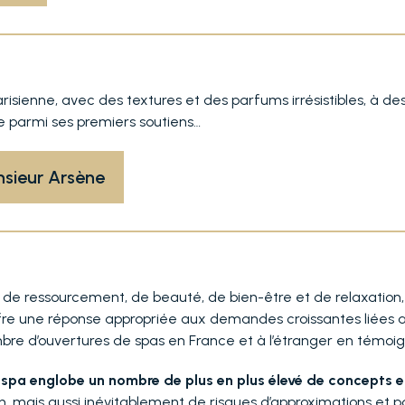
sienne, avec des textures et des parfums irrésistibles, à de
e parmi ses premiers soutiens…
nsieur Arsène
s de ressourcement, de beauté, de bien-être et de relaxation
offre une réponse appropriée aux demandes croissantes liées 
re d’ouvertures de spas en France et à l’étranger en témoig
u spa englobe un nombre de plus en plus élevé de concepts e
on, mais aussi inévitablement de risques d’approximations et 