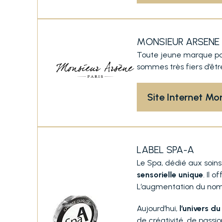
MONSIEUR ARSENE
Toute jeune marque pari
sommes très fiers d’êtr
Site Internet Mo
LABEL SPA-A
Le Spa, dédié aux soin
sensorielle unique
. Il 
L’augmentation du nomb
Aujourd’hui,
l’univers d
de créativité, de passi