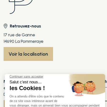
Retrouvez-nous
17 rue de Ganne
14690 La Pommeraye
Voir la localisation
Nous répondons à vos questions,
Pour votre bien êt
appelez-nous !
Spa & Soins
Du lundi au samedi de 10h à 18h