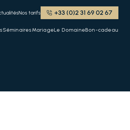
+33 (0)2 31 69 02 67
tualités
Nos tarifs
s
Séminaires
Mariage
Le Domaine
Bon-cadeau