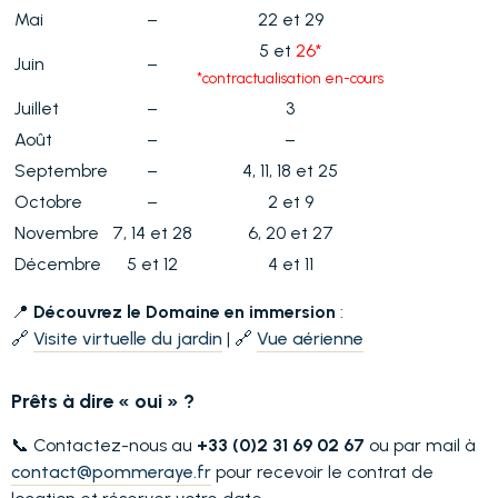
Mai
–
22 et 29
5 et
26*
Juin
–
*contractualisation en-cours
Juillet
–
3
Août
–
–
Septembre
–
4, 11, 18 et 25
Octobre
–
2 et 9
Novembre
7, 14 et 28
6, 20 et 27
Décembre
5 et 12
4 et 11
📍
Découvrez le Domaine en immersion
:
🔗
Visite virtuelle du jardin
| 🔗
Vue aérienne
Prêts à dire « oui » ?
📞 Contactez-nous au
+33 (0)2 31 69 02 67
ou par mail à
contact@pommeraye.fr
pour recevoir le contrat de