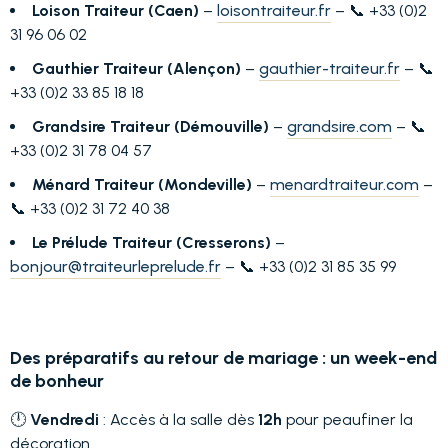
Loison Traiteur (Caen)
–
loisontraiteur.fr
– 📞 +33 (0)2
31 96 06 02
Gauthier Traiteur (Alençon)
–
gauthier-traiteur.fr
– 📞
+33 (0)2 33 85 18 18
Grandsire Traiteur (Démouville)
–
grandsire.com
– 📞
+33 (0)2 31 78 04 57
Ménard Traiteur (Mondeville)
–
menardtraiteur.com
–
📞 +33 (0)2 31 72 40 38
Le Prélude Traiteur (Cresserons)
–
bonjour@traiteurleprelude.fr
– 📞 +33 (0)2 31 85 35 99
Des préparatifs au retour de mariage : un week-end
de bonheur
🕛
Vendredi
: Accès à la salle dès
12h
pour peaufiner la
décoration.