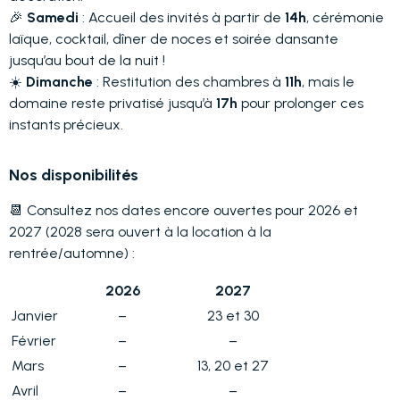
🎉
Samedi
: Accueil des invités à partir de
14h
, cérémonie
laïque, cocktail, dîner de noces et soirée dansante
jusqu’au bout de la nuit !
☀️
Dimanche
: Restitution des chambres à
11h
, mais le
domaine reste privatisé jusqu’à
17h
pour prolonger ces
instants précieux.
Nos disponibilités
📆 Consultez nos dates encore ouvertes pour 2026 et
2027 (2028 sera ouvert à la location à la
rentrée/automne) :
2026
2027
Janvier
–
23 et 30
Février
–
–
Mars
–
13, 20 et 27
Avril
–
–